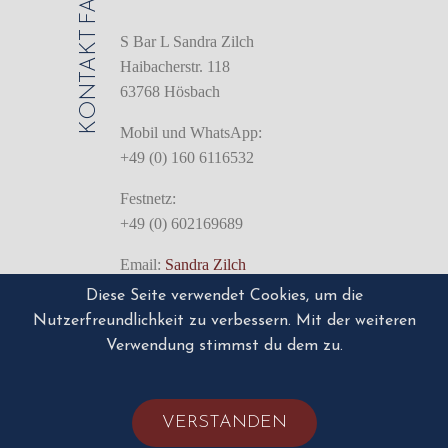
KONTAKT
S Bar L Sandra Zilch
Haibacherstr. 118
63768 Hösbach
Mobil und WhatsApp:
+49 (0) 160 6116532
Festnetz:
+49 (0) 602169689
Email:
Sandra Zilch
Diese Seite verwendet Cookies, um die
Nutzerfreundlichkeit zu verbessern. Mit der weiteren
IMPRESSUM
Impressum/Disclaimer
Verwendung stimmst du dem zu.
VERSTANDEN