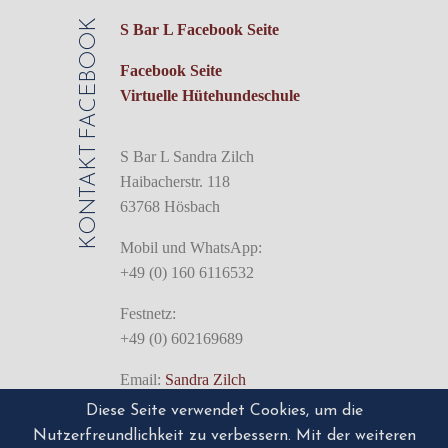
FACEBOOK
S Bar L Facebook Seite
Facebook Seite
Virtuelle Hütehundeschule
KONTAKT
S Bar L Sandra Zilch
Haibacherstr. 118
63768 Hösbach
Mobil und WhatsApp:
+49 (0) 160 6116532
Festnetz:
+49 (0) 602169689
Email:
Sandra Zilch
Diese Seite verwendet Cookies, um die
Nutzerfreundlichkeit zu verbessern. Mit der weiteren
Impressum/Disclaimer