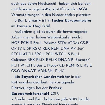
auch aus deren Nachzucht haben sich bei den
mittlerweile regelmäßig stattfindenden MVA
Veranstaltungen in den Niederlanden platziert
– S Bar L Smarty ist
4- facher Europameister
im Horse & Dog Trail
– Außerdem gibt es durch die hervorragende
Arbeit meiner lieben Welpenkäufer noch :
HOF PCH S Bar L Yakima STDc ATDds GS-E-
OP JV-E-SP RS-O REX REM DNA-VP „Ice“
RTCH ATCH SPCH PCH WTCH S Bar L
Coleman REX RMX REMX DNA-VP „Spencer“
PCH WTCH S Bar L Negev CD REM JS-E RS-E
GS-O DNA-VP VDH-BH „Puck“
– Ein
Bayerischer Landesmeister
in der
Rettungshundearbeit, hervorragende
Platzierungen bei der
Frisbee
Europameisterschaft
2017.
– Sandra und Bear haben im Jahr 2019 bei der
ersten Australian Shepherd Hütehunde