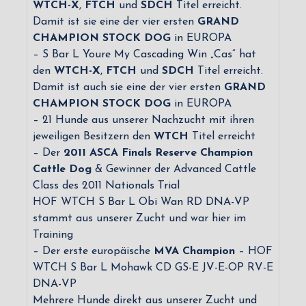
WTCH-X
,
FTCH
und
SDCH
Titel erreicht.
Damit ist sie eine der vier ersten
GRAND
CHAMPION STOCK DOG
in EUROPA
– S Bar L Youre My Cascading Win „Cas“ hat
den
WTCH-X
,
FTCH
und
SDCH
Titel erreicht.
Damit ist auch sie eine der vier ersten
GRAND
CHAMPION STOCK DOG
in EUROPA
– 21 Hunde aus unserer Nachzucht mit ihren
jeweiligen Besitzern den
WTCH
Titel erreicht
– Der
2011 ASCA Finals Reserve Champion
Cattle Dog
& Gewinner der Advanced Cattle
Class des 2011 Nationals Trial
HOF WTCH S Bar L Obi Wan RD DNA-VP
stammt aus unserer Zucht und war hier im
Training
– Der erste europäische
MVA Champion
– HOF
WTCH S Bar L Mohawk CD GS-E JV-E-OP RV-E
DNA-VP
Mehrere Hunde direkt aus unserer Zucht und