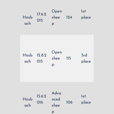
Open
1st
17.6.2
Hösb
shee
124
place
015
ach
p
Open
Hösb
12.8.2
3rd
shee
115
ach
015
place
p
Adva
15.6.2
1st
Hösb
nced
016
106
place
ach
shee
p