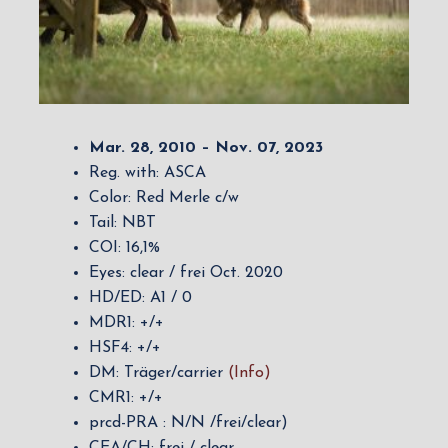
Mar. 28, 2010 – Nov. 07, 2023
Reg. with: ASCA
Color: Red Merle c/w
Tail: NBT
COI: 16,1%
Eyes: clear / frei Oct. 2020
HD/ED: A1 / 0
MDR1: +/+
HSF4: +/+
DM: Träger/carrier
(Info)
CMR1: +/+
prcd-PRA : N/N /frei/clear)
CEA/CH: frei / clear