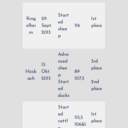
Start
Ring
29.
1st
ed
elhei
Sept.
116
place
shee
m
2013
p
Adva
nced
3rd
13.
shee
place
Hösb
Okt.
89
p
ach
2013
107,5
Start
2nd
ed
place
ducks
Start
ed
1st
115,5
cattl
place
106&1