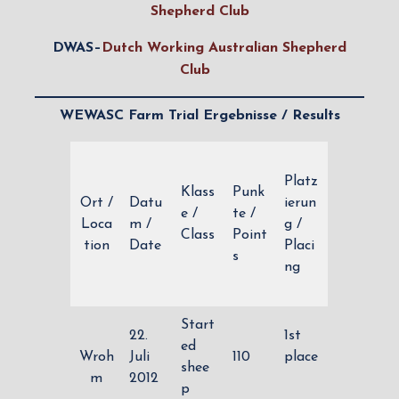
Shepherd Club
DWAS–
Dutch Working Australian Shepherd
Club
WEWASC Farm Trial Ergebnisse / Results
Platz
Klass
Punk
Ort /
Datu
ierun
e /
te /
Loca
m /
g /
Class
Point
tion
Date
Placi
s
ng
Start
22.
1st
ed
Wroh
Juli
110
place
shee
m
2012
p