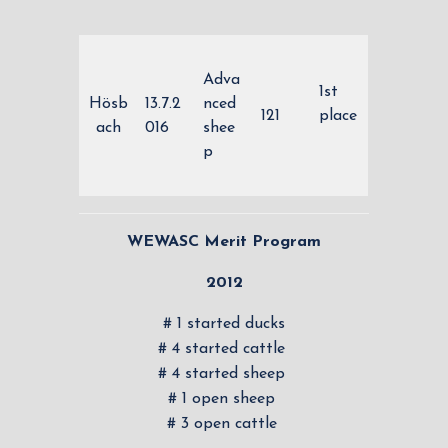
Adva
1st
Hösb
13.7.2
nced
121
place
ach
016
shee
p
WEWASC Merit Program
2012
# 1 started ducks
# 4 started cattle
# 4 started sheep
# 1 open sheep
# 3 open cattle