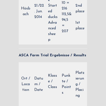
e
10 =
21./22
Start
2nd
Hösb
216
. Jun.
ed
place
ach
112,5&
2014
ducks
94,5
Adva
1st
=
nced
place
207
shee
p
ASCA Farm Trial Ergebnisse / Results
Platz
Klass
Punk
Ort /
Datu
ierun
e /
te /
Loca
m /
g /
Class
Point
tion
Date
Placi
s
ng