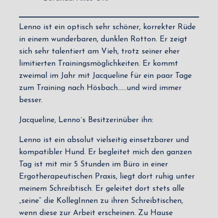
Lenno ist ein optisch sehr schöner, korrekter Rüde
in einem wunderbaren, dunklen Rotton. Er zeigt
sich sehr talentiert am Vieh, trotz seiner eher
limitierten Trainingsmöglichkeiten. Er kommt
zweimal im Jahr mit Jacqueline für ein paar Tage
zum Training nach Hösbach……und wird immer
besser.
Jacqueline, Lenno´s Besitzerinüber ihn:
Lenno ist ein absolut vielseitig einsetzbarer und
kompatibler Hund. Er begleitet mich den ganzen
Tag ist mit mir 5 Stunden im Büro in einer
Ergotherapeutischen Praxis, liegt dort ruhig unter
meinem Schreibtisch. Er geleitet dort stets alle
„seine“ die KollegInnen zu ihren Schreibtischen,
wenn diese zur Arbeit erscheinen. Zu Hause