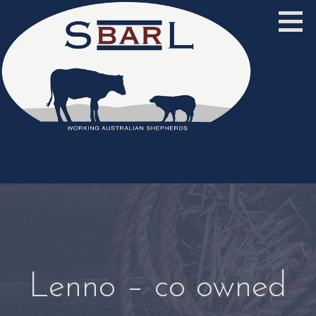
Zum
Inhalt
springen
S BAR L
Lenno – co owned