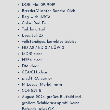
DOB: Mai 09, 2019
Breeder/Züchter: Sandra Zilch
Reg. with: ASCA
Color: Red Tri
Tail: long tail
Eyes: Juli 23
vollständiges, korrektes Gebiss
HD A2 / ED 0 / LÜW 0
MDR1 clear
HSF4: clear
DM: clear
CEA/CH: clear
prcd-PRA: carrier
M-Locus (Merle): m/m
COI: 5,74 %
August 2024: großes Blutbild incl.
großem Schilddrüsenprofil: keine
Befunde. Alles OK.