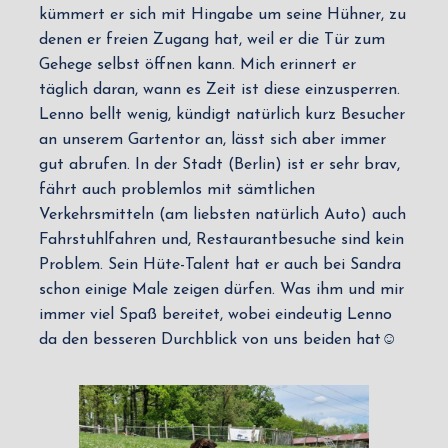
kümmert er sich mit Hingabe um seine Hühner, zu
denen er freien Zugang hat, weil er die Tür zum
Gehege selbst öffnen kann. Mich erinnert er
täglich daran, wann es Zeit ist diese einzusperren.
Lenno bellt wenig, kündigt natürlich kurz Besucher
an unserem Gartentor an, lässt sich aber immer
gut abrufen. In der Stadt (Berlin) ist er sehr brav,
fährt auch problemlos mit sämtlichen
Verkehrsmitteln (am liebsten natürlich Auto) auch
Fahrstuhlfahren und, Restaurantbesuche sind kein
Problem. Sein Hüte-Talent hat er auch bei Sandra
schon einige Male zeigen dürfen. Was ihm und mir
immer viel Spaß bereitet, wobei eindeutig Lenno
da den besseren Durchblick von uns beiden hat☺