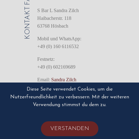
KONTAKT
S Bar L Sandra Zilch
Haibacherstr. 118
63768 Hösbach
Mobil und WhatsApp:
+49 (0) 160 6116532
Festnetz:
+49 (0) 602169689
Email:
Sandra Zilch
Diese Seite verwendet Cookies, um die
IMPRESSUM
Nutzerfreundlichkeit zu verbessern. Mit der weiteren
Impressum/Disclaimer
Verwendung stimmst du dem zu.
VERSTANDEN