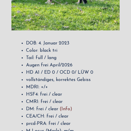
DOB: 4. Januar 2023
Color: black tri
Tail: full / lang
Augen frei April/2026
HD A1 / ED 0 / OCD 0/ LÜW 0
vollständiges, korrektes Gebiss
MDR1: +/+
HSF4: frei / clear
CMR1: frei / clear
DM: frei / clear
(Info)
CEA/CH: frei / clear
prcd-PRA: frei / clear