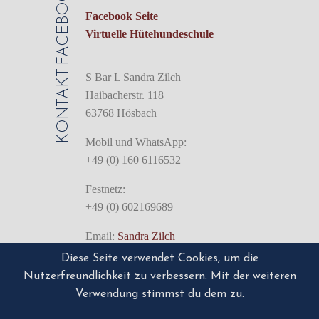
FACEBOOK
Facebook Seite
Virtuelle Hütehundeschule
KONTAKT
S Bar L Sandra Zilch
Haibacherstr. 118
63768 Hösbach
Mobil und WhatsApp:
+49 (0) 160 6116532
Festnetz:
+49 (0) 602169689
Email:
Sandra Zilch
Diese Seite verwendet Cookies, um die
Nutzerfreundlichkeit zu verbessern. Mit der weiteren
IMPRESSUM
Impressum/Disclaimer
Verwendung stimmst du dem zu.