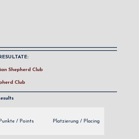
RESULTATE:
ian Shepherd Club
pherd Club
esults
Punkte / Points
Platzierung / Placing