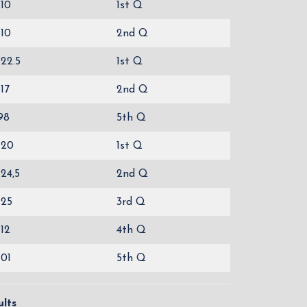
110
1st Q
110
2nd Q
122.5
1st Q
117
2nd Q
98
5th Q
120
1st Q
124,5
2nd Q
125
3rd Q
112
4th Q
101
5th Q
lts