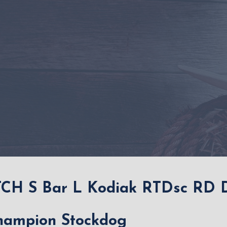
CH S Bar L Kodiak RTDsc RD
hampion Stockdog