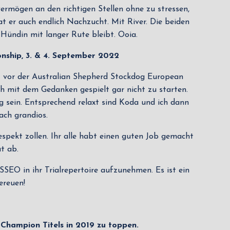
vermögen an den richtigen Stellen ohne zu stressen,
t er auch endlich Nachzucht. Mit River. Die beiden
Hündin mit langer Rute bleibt. Ooia.
ship, 3. & 4. September 2022
z vor der Australian Shepherd Stockdog European
h mit dem Gedanken gespielt gar nicht zu starten.
g sein. Entsprechend relaxt sind Koda und ich dann
ach grandios.
spekt zollen. Ihr alle habt einen guten Job gemacht
t ab.
SSEO in ihr Trialrepertoire aufzunehmen. Es ist ein
ereuen!
 Champion Titels in 2019 zu toppen.