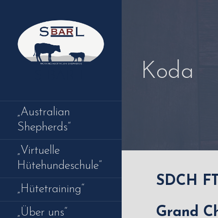
Zum
Inhalt
springen
Koda
S BAR L
„Australian
Shepherds“
„Virtuelle
Hütehundeschule“
SDCH FT
„Hütetraining“
Grand C
„Über uns“