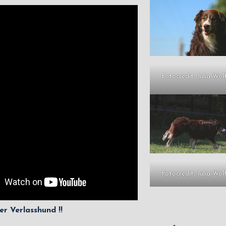
Fotocredit: Julia Wol
Fotocredit: Julia Wol
er Verlasshund !!