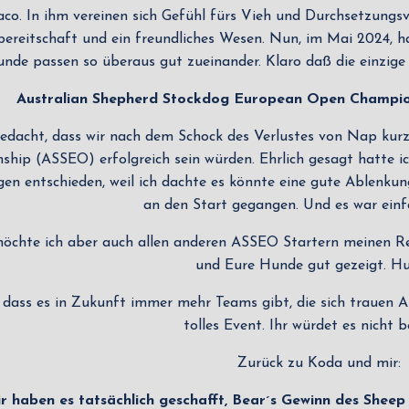
aco. In ihm vereinen sich Gefühl fürs Vieh und Durchsetzungs
bereitschaft und ein freundliches Wesen. Nun, im Mai 2024, ha
nde passen so überaus gut zueinander. Klaro daß die einzige 
Australian Shepherd Stockdog European Open Champion
gedacht, dass wir nach dem Schock des Verlustes von Nap kur
ip (ASSEO) erfolgreich sein würden. Ehrlich gesagt hatte ic
en entschieden, weil ich dachte es könnte eine gute Ablenkun
an den Start gegangen. Und es war einf
 möchte ich aber auch allen anderen ASSEO Startern meinen Re
und Eure Hunde gut gezeigt. Hu
 dass es in Zukunft immer mehr Teams gibt, die sich trauen A
tolles Event. Ihr würdet es nicht b
Zurück zu Koda und mir:
r haben es tatsächlich geschafft, Bear´s Gewinn des Sheep