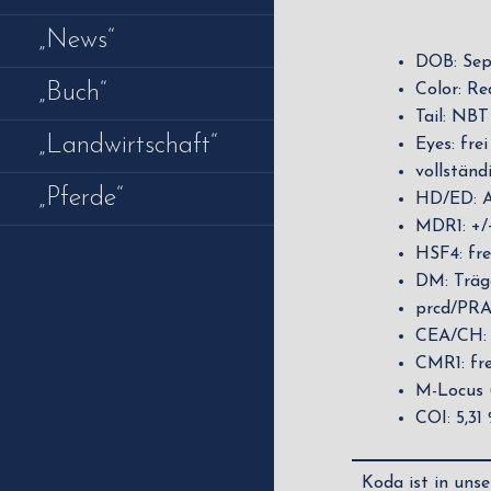
„News“
DOB: Sept
„Buch“
Color: Re
Tail: NB
„Landwirtschaft“
Eyes: fre
vollständ
„Pferde“
HD/ED: A
MDR1: +/
HSF4: frei
DM: Träge
prcd/PRA :
CEA/CH: f
CMR1: frei
M-Locus 
COI: 5,31
Koda ist in uns