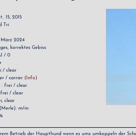
.. 15, 2015
d Tri
T
i März 2024
iges, korrektes Gebiss
1 / 0
+
 / clear
r / carrier
(Info)
 frei / clear
rei / clear
, clear
(Merle): m/m
 %
erem Betrieb der Haupthund wenn es ums umkoppeln der Schafe