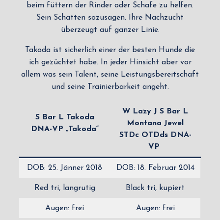
beim füttern der Rinder oder Schafe zu helfen.
Sein Schatten sozusagen. Ihre Nachzucht
überzeugt auf ganzer Linie.
Takoda ist sicherlich einer der besten Hunde die
ich gezüchtet habe. In jeder Hinsicht aber vor
allem was sein Talent, seine Leistungsbereitschaft
und seine Trainierbarkeit angeht.
W Lazy J S Bar L
S Bar L Takoda
Montana Jewel
DNA-VP „Takoda“
STDc OTDds DNA-
VP
DOB: 25. Jänner 2018
DOB: 18. Februar 2014
Red tri, langrutig
Black tri, kupiert
Augen: frei
Augen: frei