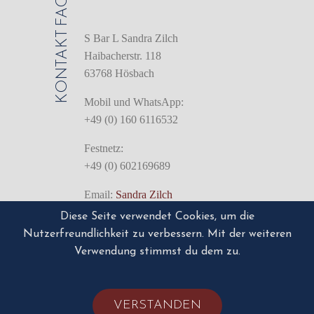
KONTAKT
S Bar L Sandra Zilch
Haibacherstr. 118
63768 Hösbach
Mobil und WhatsApp:
+49 (0) 160 6116532
Festnetz:
+49 (0) 602169689
Email:
Sandra Zilch
Diese Seite verwendet Cookies, um die
Nutzerfreundlichkeit zu verbessern. Mit der weiteren
IMPRESSUM
Impressum/Disclaimer
Verwendung stimmst du dem zu.
VERSTANDEN