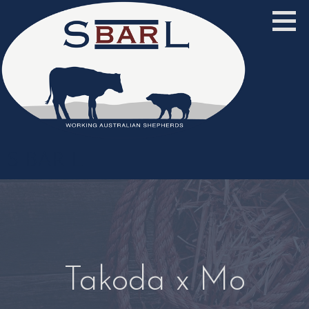
Zum
Inhalt
springen
S BAR L
Takoda x Mo